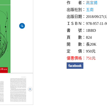
作 者：
高宣揚
出版社別：
五南
出版日期：2018/09/27(
ＩＳＢＮ：978-957-11-96
書 號：1BBD
頁 數：824
開 數：長20K
定 價：950元
優惠價格：751元