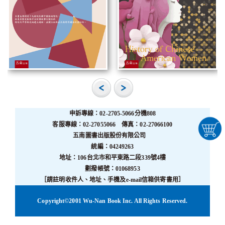
申訴專線：02-2705-5066分機808
客服專線：02-27055066 傳真：02-27066100
五南圖書出版股份有限公司
統編：04249263
地址：106台北市和平東路二段339號4樓
劃撥帳號：01068953
［請註明收件人、地址、手機及e-mail信箱供寄書用］
Copyright©2001 Wu-Nan Book Inc. All Rights Reserved.