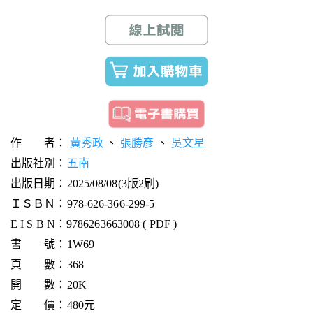
作 者：
黃秀政
、
張勝彥
、
吳文星
出版社別：
五南
出版日期：2025/08/08(3版2刷)
ＩＳＢＮ：978-626-366-299-5
E I S B N：9786263663008 ( PDF )
書 號：1W69
頁 數：368
開 數：20K
定 價：480元