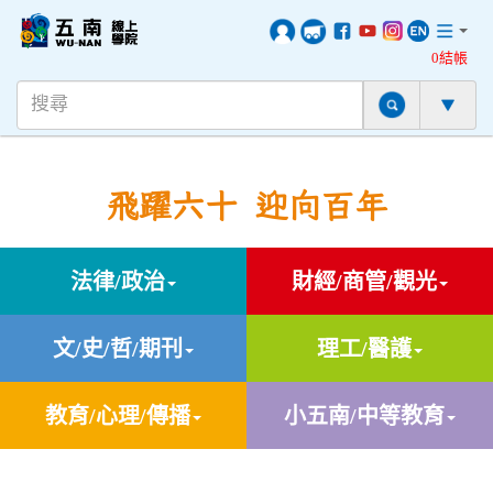
0結帳
飛躍六十 迎向百年
法律/政治
財經/商管/觀光
文/史/哲/期刊
理工/醫護
教育/心理/傳播
小五南/中等教育