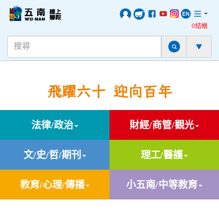
0結帳
飛躍六十 迎向百年
法律/政治
財經/商管/觀光
文/史/哲/期刊
理工/醫護
教育/心理/傳播
小五南/中等教育