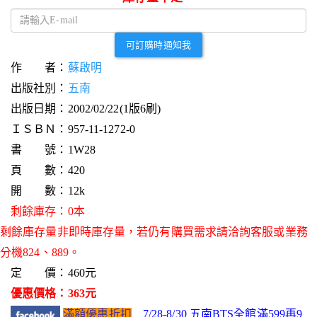
可訂購時通知我
作 者：
蘇啟明
出版社別：
五南
出版日期：2002/02/22(1版6刷)
ＩＳＢＮ：957-11-1272-0
書 號：1W28
頁 數：420
開 數：12k
剩餘庫存：0本
剩餘庫存量非即時庫存量，若仍有購買需求請洽詢客服或業務
分機824、889。
定 價：460元
優惠價格：363元
滿額優惠折扣
7/28-8/30 五南BTS全館滿599再9