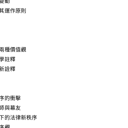
變動
其運作原則
兩種價值觀
學註釋
新詮釋
序的衝擊
師與幕友
下的法律新秩序
序觀