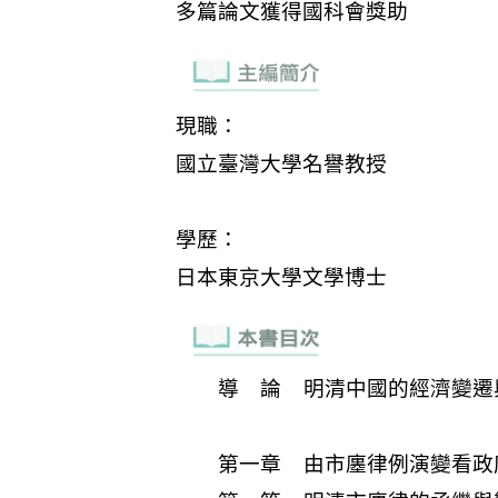
導 論 明清中國的經濟變遷
第一章 由市廛律例演變看政