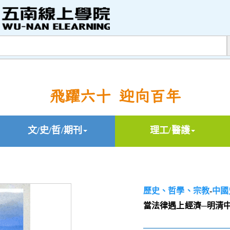
飛躍六十 迎向百年
文/史/哲/期刊
理工/醫護
歷史、哲學、宗教
-
中國
當法律遇上經濟─明清