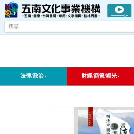
法律/政治
財經/商管/觀光