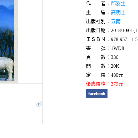
作 者：
邱澎生
主 編：
高明士
出版社別：
五南
出版日期：2018/10/01(
ＩＳＢＮ：978-957-11-50
書 號：1WD8
頁 數：336
開 數：20K
定 價：480元
優惠價格：379元