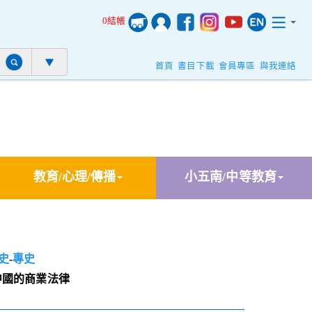
0結帳
首頁
書目下載
會員專區
與我連絡
教育/心理/傳播
小五南/中等教育
史
-
專史
中國的商業法律