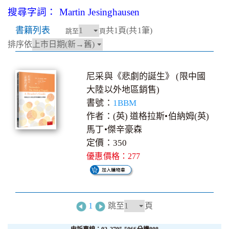
搜尋字詞： Martin Jesinghausen
書籍列表
共1頁(共1筆)
跳至
頁
排序依
尼采與《悲劇的誕生》 (限中國
大陸以外地區銷售)
書號：
1BBM
作者：(英) 道格拉斯•伯納姆(英)
馬丁•傑辛豪森
定價：350
優惠價格：277
1
跳至
頁