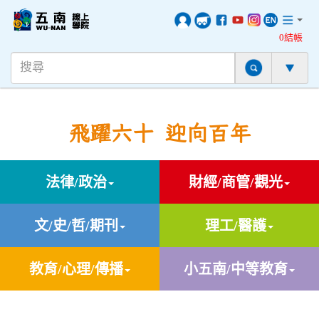
0結帳
飛躍六十 迎向百年
法律/政治
財經/商管/觀光
文/史/哲/期刊
理工/醫護
教育/心理/傳播
小五南/中等教育