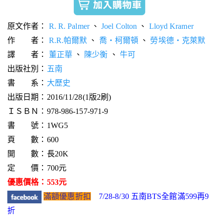
原文作者：
R. R. Palmer
、
Joel Colton
、
Lloyd Kramer
作 者：
R.R.帕爾默
、
喬‧柯爾頓
、
勞埃德‧克萊默
譯 者：
董正華
、
陳少衡
、
牛可
出版社別：
五南
書 系：
大歷史
出版日期：2016/11/28(1版2刷)
ＩＳＢＮ：978-986-157-971-9
書 號：1WG5
頁 數：600
開 數：長20K
定 價：700元
優惠價格：553元
滿額優惠折扣
7/28-8/30 五南BTS全館滿599再9
折