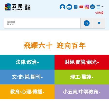
0結帳
飛躍六十 迎向百年
法律/政治
財經/商管/觀光
文/史/哲/期刊
理工/醫護
教育/心理/傳播
小五南/中等教育