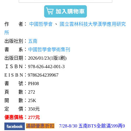
作 者：
中國哲學會
、
國立雲林科技大學漢學應用研究
所
出版社別：
五南
書 系：
中國哲學會學術集刊
出版日期：2026/01/23(1版1刷)
ＩＳＢＮ：978-626-442-001-3
E I S B N：9786264239967
書 號：PH08
頁 數：272
開 數：25K
定 價：350元
優惠價格：277元
滿額優惠折扣
7/28-8/30 五南BTS全館滿599再9