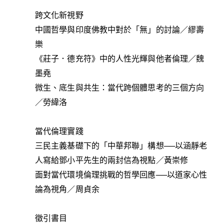
跨文化新視野
中國哲學與印度佛教中對於「無」的討論／繆壽
樂
《莊子．德充符》中的人性光輝與他者倫理／魏
墨堯
微生、底生與共生：當代跨個體思考的三個方向
／勞緯洛
當代倫理實踐
三民主義基礎下的「中華邦聯」構想──以涵靜老
人寫給鄧小平先生的兩封信為視點／黃崇修
面對當代環境倫理挑戰的哲學回應──以道家心性
論為視角／周貞余
徵引書目