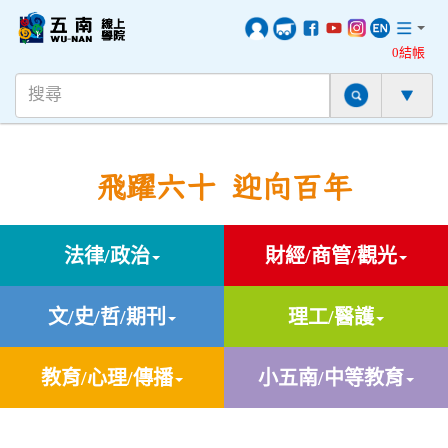
0結帳
飛躍六十 迎向百年
法律/政治
財經/商管/觀光
文/史/哲/期刊
理工/醫護
教育/心理/傳播
小五南/中等教育