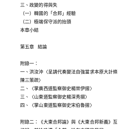
三、政變的得與失
（一）韓國的「合邦」經驗
（二）極端保守派的抬頭
本章小結
第五章 結論
附錄一：
一、洪汝沖〈呈請代奏變法自強當求本原大計條
陳三策疏〉
二、〈掌廣西道監察御史楊崇伊摺〉
三、〈山東道監察御史楊深秀摺〉
四、〈掌山東道監察御史宋伯魯摺〉
附錄二：《大東合邦論》與《大東合邦新義》互