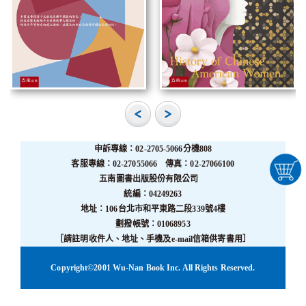
申訴專線：02-2705-5066分機808
客服專線：02-27055066 傳真：02-27066100
五南圖書出版股份有限公司
統編：04249263
地址：106台北市和平東路二段339號4樓
劃撥帳號：01068953
［請註明收件人、地址、手機及e-mail信箱供寄書用］
Copyright©2001 Wu-Nan Book Inc. All Rights Reserved.