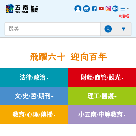
0結帳
飛躍六十 迎向百年
法律/政治
財經/商管/觀光
文/史/哲/期刊
理工/醫護
教育/心理/傳播
小五南/中等教育