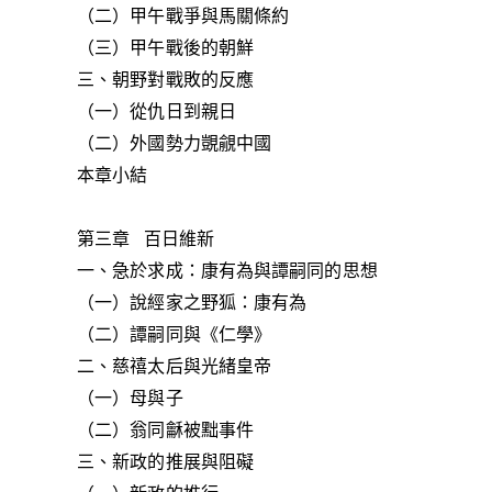
（二）甲午戰爭與馬關條約
（三）甲午戰後的朝鮮
三、朝野對戰敗的反應
（一）從仇日到親日
（二）外國勢力覬覦中國
本章小結
第三章 百日維新
一、急於求成：康有為與譚嗣同的思想
（一）說經家之野狐：康有為
（二）譚嗣同與《仁學》
二、慈禧太后與光緒皇帝
（一）母與子
（二）翁同龢被黜事件
三、新政的推展與阻礙