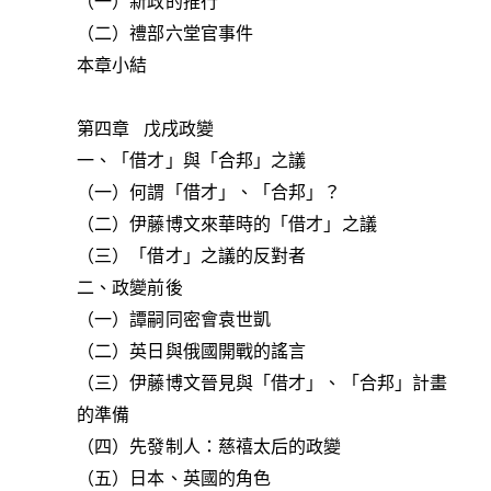
（一）新政的推行
（二）禮部六堂官事件
本章小結
第四章 戊戌政變
一、「借才」與「合邦」之議
（一）何謂「借才」、「合邦」？
（二）伊藤博文來華時的「借才」之議
（三）「借才」之議的反對者
二、政變前後
（一）譚嗣同密會袁世凱
（二）英日與俄國開戰的謠言
（三）伊藤博文晉見與「借才」、「合邦」計畫
的準備
（四）先發制人：慈禧太后的政變
（五）日本、英國的角色