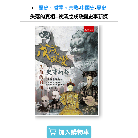
歷史、哲學、宗教
-
中國史
-
專史
失落的真相─晚清戊戌政變史事新探