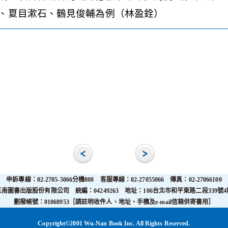
、夏目漱石、鶴見俊輔為例（林盈銓）
申訴專線：02-2705-5066分機808 客服專線：02-27055066 傳真：02-27066100
五南圖書出版股份有限公司 統編：04249263 地址：106台北市和平東路二段339號4
劃撥帳號：01068953［請註明收件人、地址、手機及e-mail信箱供寄書用］
Copyright©2001 Wu-Nan Book Inc. All Rights Reserved.