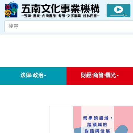
法律/政治
財經/商管/觀光