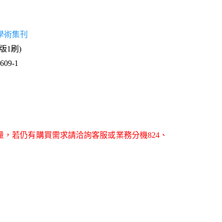
學術集刊
1版1刷)
09-1
量，若仍有購買需求請洽詢客服或業務分機824、