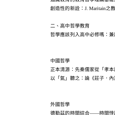
創造性的新詮：J. Marita
二、高中哲學教育
哲學應該列入高中必修嗎：兼
中國哲學
正本清源：先秦儒家從「孝本
以「氣」聽之：論《莊子．內
外國哲學
德勒茲的時間綜合——時間悖