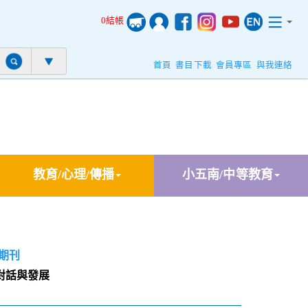
0結帳
首頁
書目下載
會員專區
與我連絡
教育/心理/傳播
小五南/中等教育
期刊
對話與發展