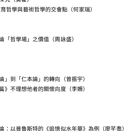
in之教育哲學與藝術哲學的交會點（何家瑞）
論「哲學場」之價值（周詠盛）
論」到「仁本論」的轉向（曾振宇）
篇》不理想他者的關懷向度（李姍）
論：以普魯斯特的《追憶似水年華》為例（廖芊喬）