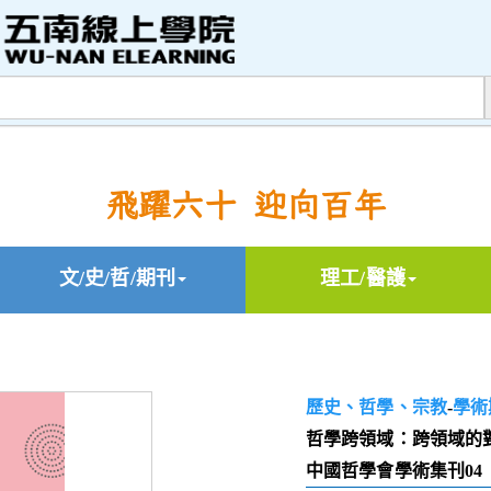
飛躍六十 迎向百年
文/史/哲/期刊
理工/醫護
歷史、哲學、宗教
-
學術
哲學跨領域：跨領域的
中國哲學會學術集刊04