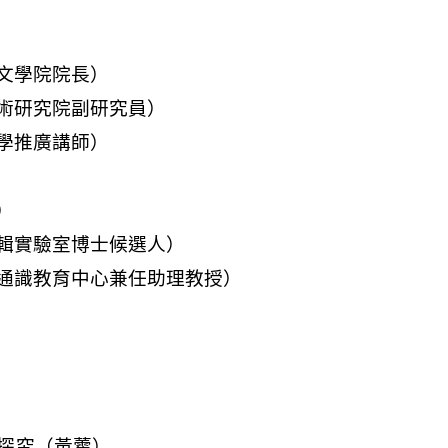
探究（黃藿）