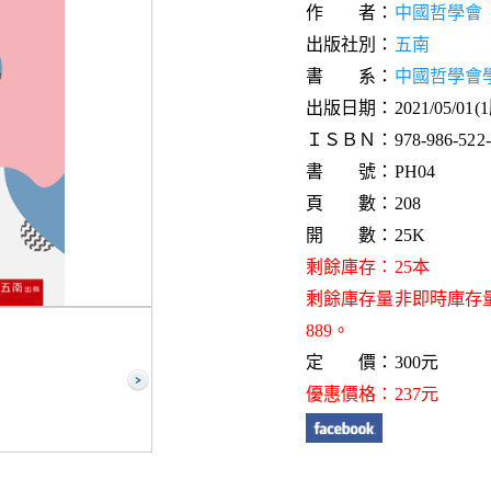
作 者：
中國哲學會
出版社別：
五南
書 系：
中國哲學會
出版日期：2021/05/01(
ＩＳＢＮ：978-986-522-6
書 號：PH04
頁 數：208
開 數：25K
剩餘庫存：25本
剩餘庫存量非即時庫存
889。
定 價：300元
優惠價格：237元