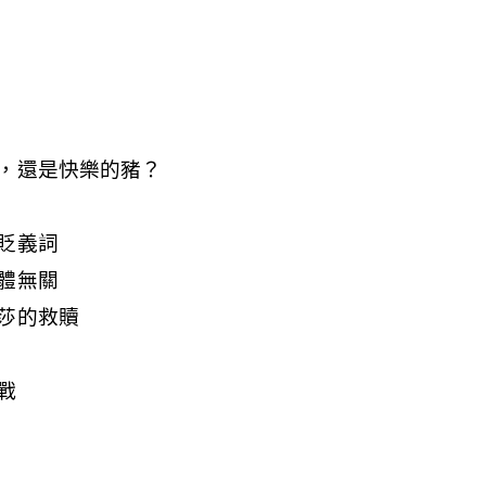
，還是快樂的豬？
貶義詞
體無關
莎的救贖
戰