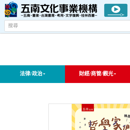
法律/政治
財經/商管/觀光