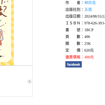
作 者：
林欣浩
出版社別：
五南
出版日期：2024/08/31(
ＩＳＢＮ：978-626-393-6
書 號：1BCP
頁 數：496
開 數：25K
定 價：620元
優惠價格：490元