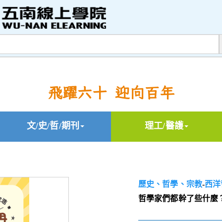
飛躍六十 迎向百年
文/史/哲/期刊
理工/醫護
歷史、哲學、宗教
-
西洋
哲學家們都幹了些什麼