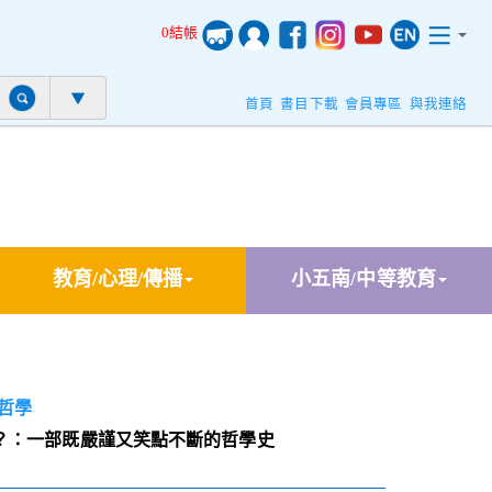
0結帳
首頁
書目下載
會員專區
與我連絡
教育/心理/傳播
小五南/中等教育
哲學
？：一部既嚴謹又笑點不斷的哲學史