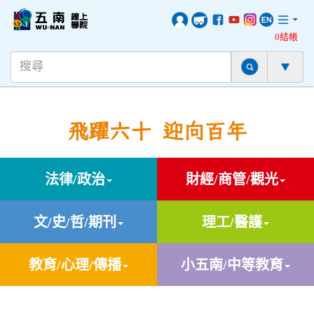
0結帳
飛躍六十 迎向百年
法律/政治
財經/商管/觀光
文/史/哲/期刊
理工/醫護
教育/心理/傳播
小五南/中等教育