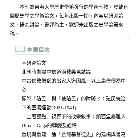
＊研究論文
北朝時期關中佛道兩教義邑試論
中古佛教僧侶的出家入道因緣－以三高僧傳為中
心
擺脫「殖民」與「被殖民」的障礙？：殖民統治
下的聖潔運動(1921-1941)
「土著觀點」視野下的改宗敘事：鎮西堡泰雅人
Utux、Gaga的轉變及詮釋
重現與重建：論「台灣基督徒史」的建構與書寫