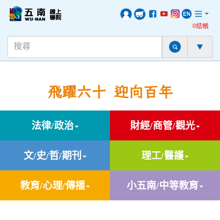
0結帳
飛躍六十 迎向百年
法律/政治
財經/商管/觀光
文/史/哲/期刊
理工/醫護
教育/心理/傳播
小五南/中等教育