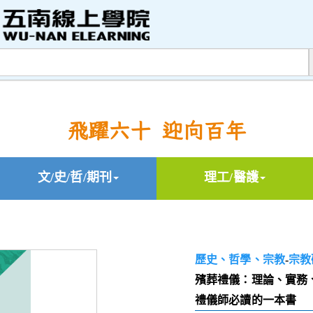
飛躍六十 迎向百年
文/史/哲/期刊
理工/醫護
歷史、哲學、宗教
-
宗教
殯葬禮儀：理論、實務
禮儀師必讀的一本書