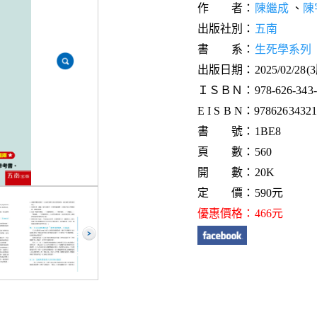
作 者：
陳繼成
、
陳
出版社別：
五南
書 系：
生死學系列
出版日期：2025/02/28(
ＩＳＢＮ：978-626-343-2
E I S B N：97862634321
書 號：1BE8
頁 數：560
開 數：20K
定 價：590元
優惠價格：466元