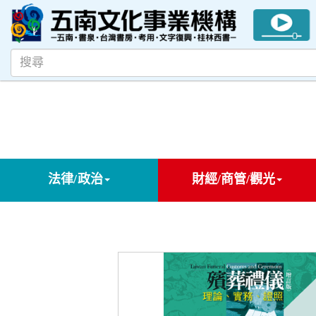
法律/政治
財經/商管/觀光