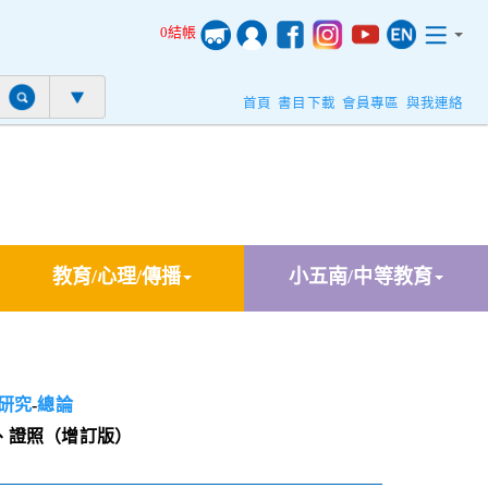
0結帳
首頁
書目下載
會員專區
與我連絡
教育/心理/傳播
小五南/中等教育
研究
-
總論
、證照（增訂版）