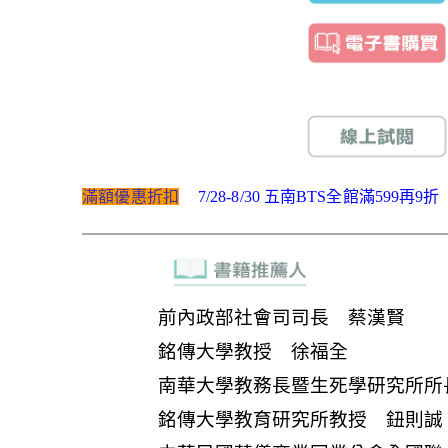
滿額優惠折扣
7/28-8/30 五南BTS全館滿599再9折