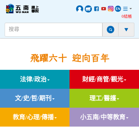
0結帳
飛躍六十 迎向百年
法律/政治
財經/商管/觀光
文/史/哲/期刊
理工/醫護
教育/心理/傳播
小五南/中等教育