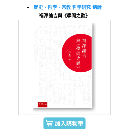
歷史、哲學、宗教
-
哲學研究
-
總論
福澤諭吉與《學問之勸》