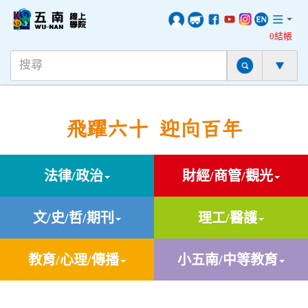
0結帳
飛躍六十 迎向百年
法律/政治
財經/商管/觀光
文/史/哲/期刊
理工/醫護
教育/心理/傳播
小五南/中等教育