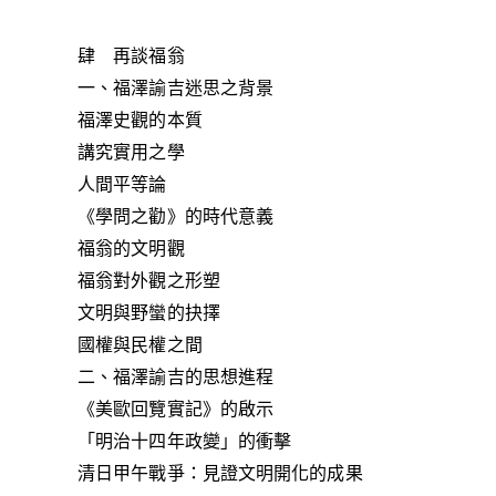
肆 再談福翁
一、福澤諭吉迷思之背景
福澤史觀的本質
講究實用之學
人間平等論
《學問之勸》的時代意義
福翁的文明觀
福翁對外觀之形塑
文明與野蠻的抉擇
國權與民權之間
二、福澤諭吉的思想進程
《美歐回覽實記》的啟示
「明治十四年政變」的衝擊
清日甲午戰爭：見證文明開化的成果