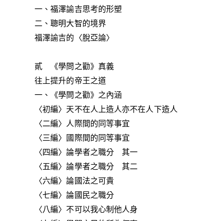
一、福澤諭吉思考的形塑
二、聰明大智的境界
福澤諭吉的〈脫亞論〉
貳 《學問之勸》真義
往上提升的帝王之道
一、《學問之勸》之內涵
〈初編〉天不在人上造人亦不在人下造人
〈二編〉人際間的同等事宜
〈三編〉國際間的同等事宜
〈四編〉論學者之職分 其一
〈五編〉論學者之職分 其二
〈六編〉論國法之可貴
〈七編〉論國民之職分
〈八編〉不可以我心制他人身