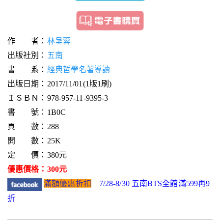
作 者：
林呈蓉
出版社別：
五南
書 系：
經典哲學名著導讀
出版日期：2017/11/01(1版1刷)
ＩＳＢＮ：978-957-11-9395-3
書 號：1B0C
頁 數：288
開 數：25K
定 價：380元
優惠價格：300元
滿額優惠折扣
7/28-8/30 五南BTS全館滿599再9
折