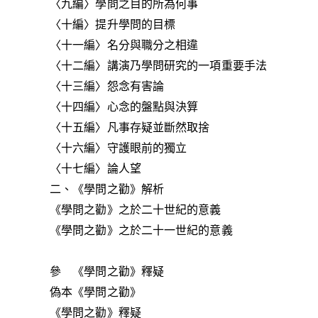
〈九編〉學問之目的所為何事
〈十編〉提升學問的目標
〈十一編〉名分與職分之相違
〈十二編〉講演乃學問研究的一項重要手法
〈十三編〉怨念有害論
〈十四編〉心念的盤點與決算
〈十五編〉凡事存疑並斷然取捨
〈十六編〉守護眼前的獨立
〈十七編〉論人望
二、《學問之勸》解析
《學問之勸》之於二十世紀的意義
《學問之勸》之於二十一世紀的意義
參 《學問之勸》釋疑
偽本《學問之勸》
《學問之勸》釋疑