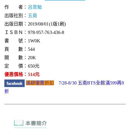
作 者：
呂思勉
出版社別：
五南
出版日期：2019/08/01(1版1刷)
ＩＳＢＮ：978-957-763-436-8
書 號：1W0K
頁 數：544
開 數：20K
定 價：650元
優惠價格：514元
滿額優惠折扣
7/28-8/30 五南BTS全館滿599再9
折