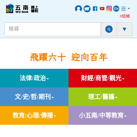
0結帳
飛躍六十 迎向百年
法律/政治
財經/商管/觀光
文/史/哲/期刊
理工/醫護
教育/心理/傳播
小五南/中等教育