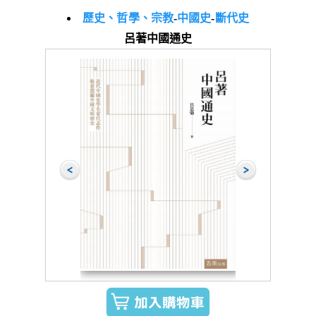
歷史、哲學、宗教
-
中國史
-
斷代史
呂著中國通史