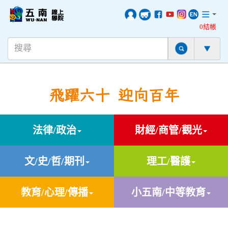
0結帳
飛躍六十 迎向百年
法律/政治
財經/商管/觀光
文/史/哲/期刊
理工/醫護
教育/心理/傳播
小五南/中等教育