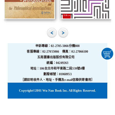
申訴專線：02-2705-5066分機808
客服專線：02-27055066 傳真：02-27066100
五南圖書出版股份有限公司
統編：04249263
地址：106台北市和平東路二段339號4樓
劃撥帳號：01068953
［請註明收件人、地址、手機及e-mail信箱供寄書用］
Copyright©2001 Wu-Nan Book Inc. All Rights Reserved.