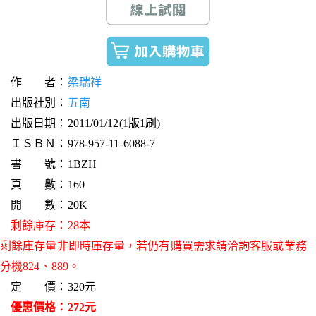
作 者：
梁瑞祥
出版社別：
五南
出版日期：2011/01/12(1版1刷)
ＩＳＢＮ：978-957-11-6088-7
書 號：1BZH
頁 數：160
開 數：20K
剩餘庫存：28本
剩餘庫存量非即時庫存量，若仍有購買需求請洽詢客服或業務
分機824、889。
定 價：320元
優惠價格：272元