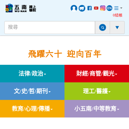
0結帳
飛躍六十 迎向百年
法律/政治
財經/商管/觀光
文/史/哲/期刊
理工/醫護
教育/心理/傳播
小五南/中等教育