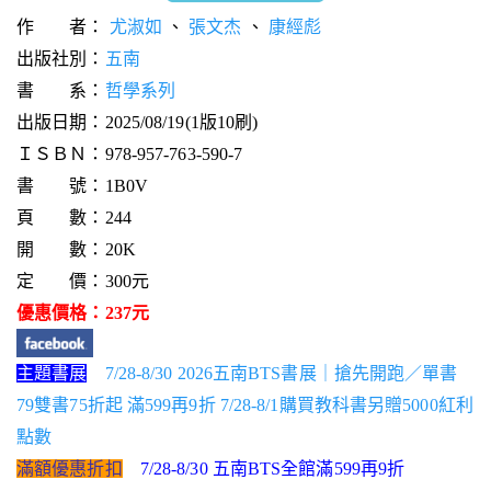
作 者：
尤淑如
、
張文杰
、
康經彪
出版社別：
五南
書 系：
哲學系列
出版日期：2025/08/19(1版10刷)
ＩＳＢＮ：978-957-763-590-7
書 號：1B0V
頁 數：244
開 數：20K
定 價：300元
優惠價格：237元
主題書展
7/28-8/30 2026五南BTS書展｜搶先開跑／單書
79雙書75折起 滿599再9折 7/28-8/1購買教科書另贈5000紅利
點數
滿額優惠折扣
7/28-8/30 五南BTS全館滿599再9折