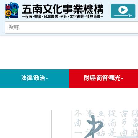
法律/政治
財經/商管/觀光