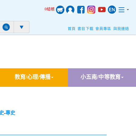
0結帳
首頁
書目下載
會員專區
與我連絡
教育/心理/傳播
小五南/中等教育
史
-
專史