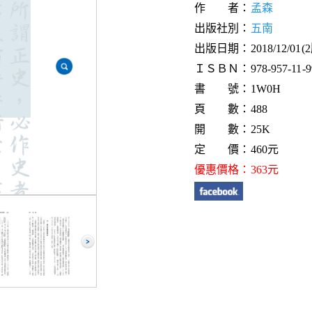
作 者：
孟森
出版社別：
五南
出版日期：2018/12/01(
ＩＳＢＮ：978-957-11-99
書 號：1W0H
頁 數：488
開 數：25K
定 價：460元
優惠價格：363元