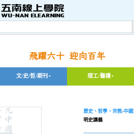
飛躍六十 迎向百年
文/史/哲/期刊
理工/醫護
歷史、哲學、宗教
-
中國
明史講義