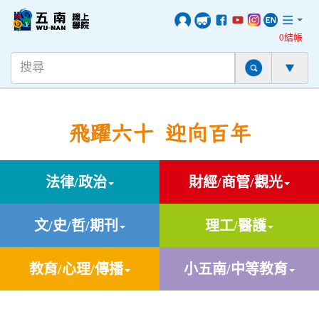
0結帳
飛躍六十 迎向百年
法律/政治
財經/商管/觀光
文/史/哲/期刊
理工/醫護
教育/心理/傳播
小五南/中等教育