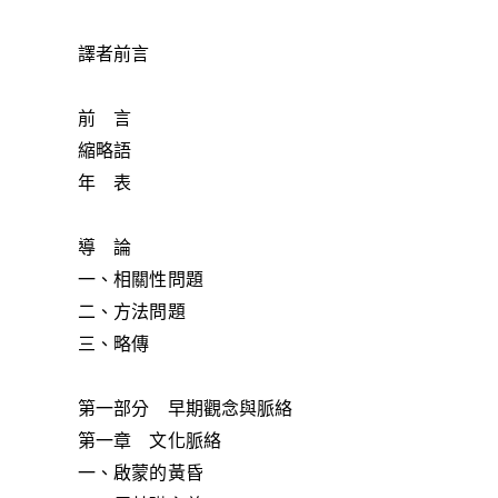
譯者前言
前 言
縮略語
年 表
導 論
一、相關性問題
二、方法問題
三、略傳
第一部分 早期觀念與脈絡
第一章 文化脈絡
一、啟蒙的黃昏