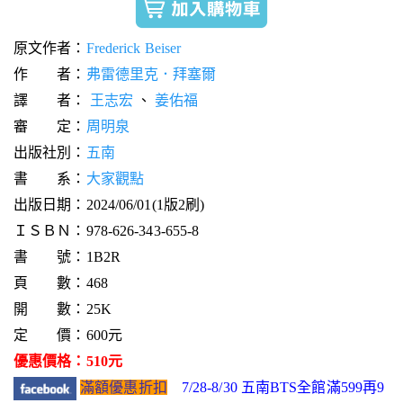
原文作者：
Frederick Beiser
作 者：
弗雷德里克．拜塞爾
譯 者：
王志宏
、
姜佑福
審 定：
周明泉
出版社別：
五南
書 系：
大家觀點
出版日期：2024/06/01(1版2刷)
ＩＳＢＮ：978-626-343-655-8
書 號：1B2R
頁 數：468
開 數：25K
定 價：600元
優惠價格：510元
滿額優惠折扣
7/28-8/30 五南BTS全館滿599再9