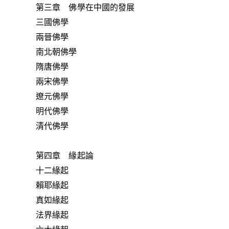
第三章 佛學在中國的發展
三國佛學
兩晉佛學
南北朝佛學
隋唐佛學
兩宋佛學
遼元佛學
明代佛學
清代佛學
第四章 緣起論
十二緣起
賴耶緣起
真如緣起
法界緣起