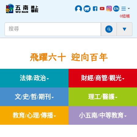
0結帳
飛躍六十 迎向百年
法律/政治
財經/商管/觀光
文/史/哲/期刊
理工/醫護
教育/心理/傳播
小五南/中等教育