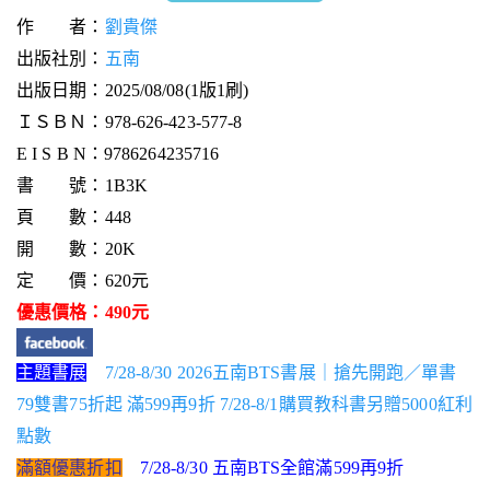
作 者：
劉貴傑
出版社別：
五南
出版日期：2025/08/08(1版1刷)
ＩＳＢＮ：978-626-423-577-8
E I S B N：9786264235716
書 號：1B3K
頁 數：448
開 數：20K
定 價：620元
優惠價格：490元
主題書展
7/28-8/30 2026五南BTS書展｜搶先開跑／單書
79雙書75折起 滿599再9折 7/28-8/1購買教科書另贈5000紅利
點數
滿額優惠折扣
7/28-8/30 五南BTS全館滿599再9折