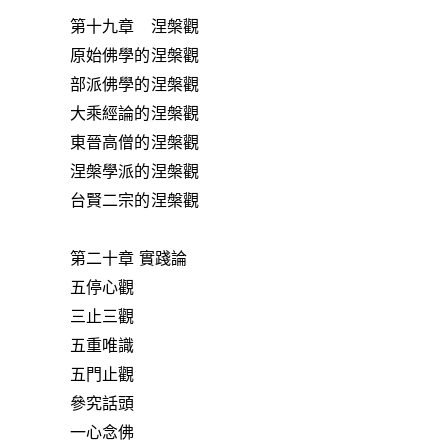
第十九章 涅槃觀
原始佛學的涅槃觀
部派佛學的涅槃觀
大乘經論的涅槃觀
東晉高僧的涅槃觀
涅槃學派的涅槃觀
台賢二宗的涅槃觀
第二十章 實踐論
五停心觀
三止三觀
五重唯識
五門止觀
參究話頭
一心念佛