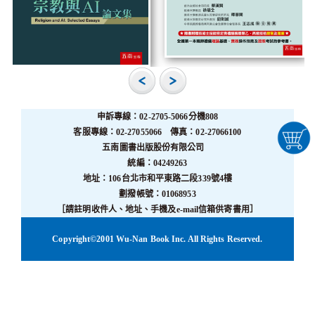
申訴專線：02-2705-5066分機808
客服專線：02-27055066 傳真：02-27066100
五南圖書出版股份有限公司
統編：04249263
地址：106台北市和平東路二段339號4樓
劃撥帳號：01068953
［請註明收件人、地址、手機及e-mail信箱供寄書用］
Copyright©2001 Wu-Nan Book Inc. All Rights Reserved.