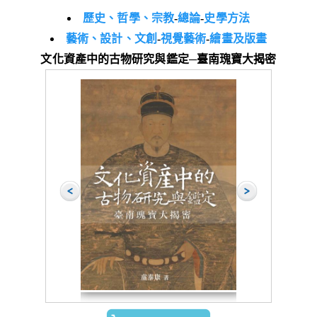
歷史、哲學、宗教
-
總論
-
史學方法
藝術、設計、文創
-
視覺藝術
-
繪畫及版畫
文化資產中的古物研究與鑑定─臺南瑰寶大揭密