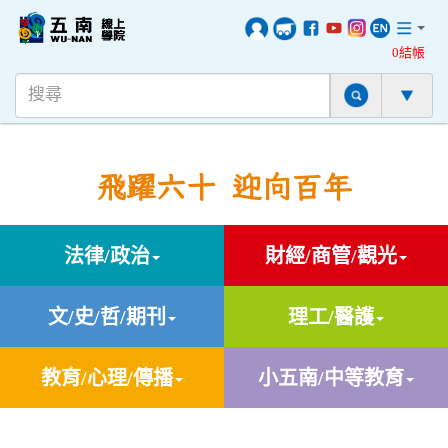
0結帳
飛躍六十 迎向百年
法律/政治
財經/商管/觀光
文/史/哲/期刊
理工/醫護
教育/心理/傳播
小五南/中等教育