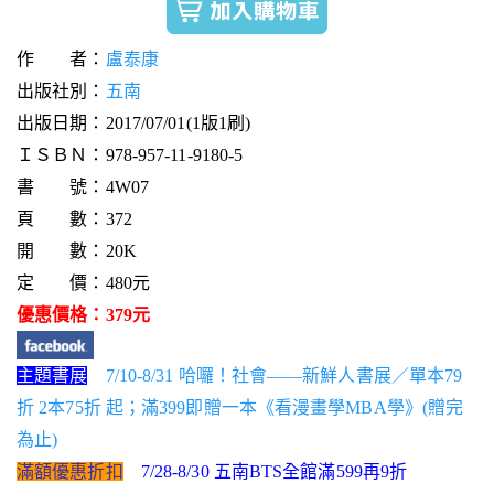
作 者：
盧泰康
出版社別：
五南
出版日期：2017/07/01(1版1刷)
ＩＳＢＮ：978-957-11-9180-5
書 號：4W07
頁 數：372
開 數：20K
定 價：480元
優惠價格：379元
主題書展
7/10-8/31 哈囉！社會——新鮮人書展／單本79
折 2本75折 起；滿399即贈一本《看漫畫學MBA學》(贈完
為止)
滿額優惠折扣
7/28-8/30 五南BTS全館滿599再9折