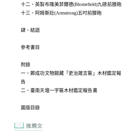
十二、英製布隆美菲爾德(Blomefield)九磅前膛砲
十三、阿姆斯壯(Armstrong)五吋前膛砲
肆、結語
參考書目
附錄
一、鄭成功文物館藏「吏治箴言匾」木材鑑定報
告
二、臺南天壇一字匾木材鑑定報告書
圖版目錄