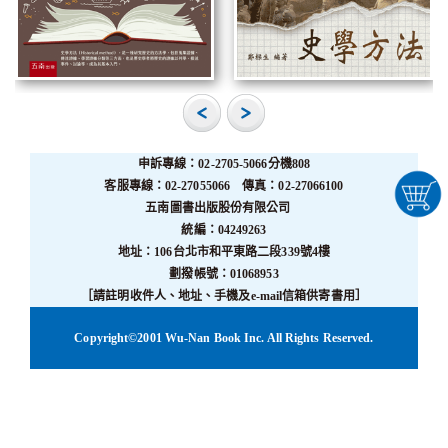
申訴專線：02-2705-5066分機808
客服專線：02-27055066 傳真：02-27066100
五南圖書出版股份有限公司
統編：04249263
地址：106台北市和平東路二段339號4樓
劃撥帳號：01068953
［請註明收件人、地址、手機及e-mail信箱供寄書用］
Copyright©2001 Wu-Nan Book Inc. All Rights Reserved.