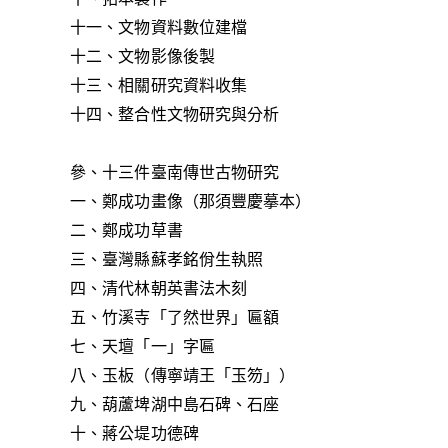
十一、文物資料數位建檔
十二、文物影像後製
十三、相關研究資料收集
十四、整合性文物研究與分析
參、十三件臺南傳世古物研究
一、鄭成功畫像（那須豐慶摹本）
二、鄭成功草書
三、臺灣縣蘇孝銘佾生執照
四、清代林朝英書法木刻
五、竹溪寺「了然世界」匾額
七、天壇「一」字匾
八、玉板（傳寧靖王「玉笏」）
九、葫蘆埤湖中島石碑、石座
十、蔣公堤功德碑