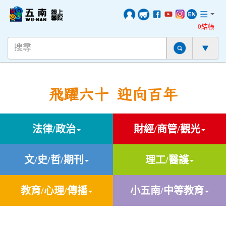
0結帳
飛躍六十 迎向百年
法律/政治
財經/商管/觀光
文/史/哲/期刊
理工/醫護
教育/心理/傳播
小五南/中等教育