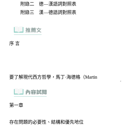
附錄二 德—漢語詞對照表
附錄三 漢—德語詞對照表