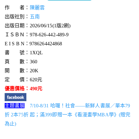
作 者：
陳麗雲
出版社別：
五南
出版日期：2026/06/15(1版2刷)
ＩＳＢＮ：978-626-442-489-9
E I S B N：9786264424868
書 號：1XQL
頁 數：360
開 數：20K
定 價：620元
優惠價格：490元
主題書展
7/10-8/31 哈囉！社會——新鮮人書展／單本79
折 2本75折 起；滿399即贈一本《看漫畫學MBA學》(贈完
為止)