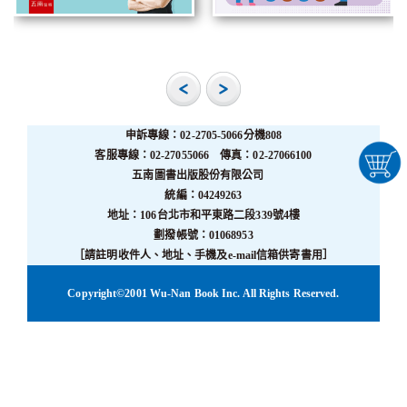
申訴專線：02-2705-5066分機808
客服專線：02-27055066 傳真：02-27066100
五南圖書出版股份有限公司
統編：04249263
地址：106台北市和平東路二段339號4樓
劃撥帳號：01068953
［請註明收件人、地址、手機及e-mail信箱供寄書用］
Copyright©2001 Wu-Nan Book Inc. All Rights Reserved.