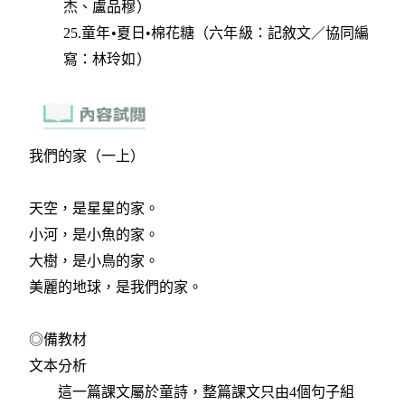
杰、盧品穆）
25.童年•夏日•棉花糖（六年級：記敘文／協同編
寫：林玲如）