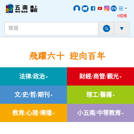
0結帳
飛躍六十 迎向百年
法律/政治
財經/商管/觀光
文/史/哲/期刊
理工/醫護
教育/心理/傳播
小五南/中等教育