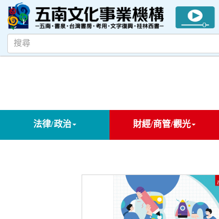
法律/政治
財經/商管/觀光