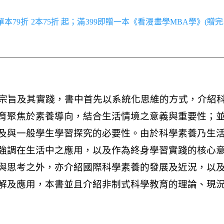
／單本79折 2本75折 起；滿399即贈一本《看漫畫學MBA學》(贈完