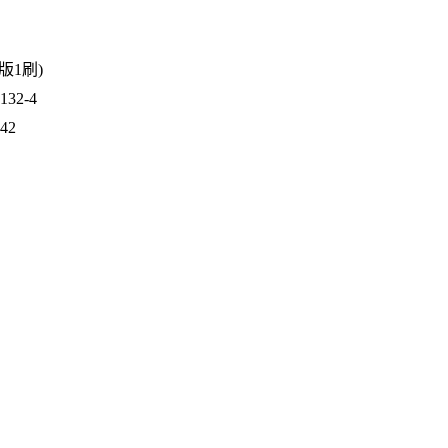
2版1刷)
32-4
942