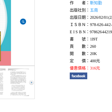
作 者：
靳知勤
出版社別：
五南
出版日期：2026/02/01(
ＩＳＢＮ：978-626-442-1
E I S B N：9786264421
書 號：1I9T
頁 數：260
開 數：20K
定 價：400元
優惠價格：316元