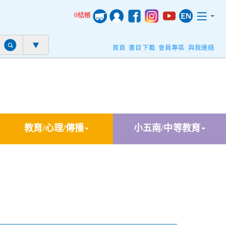
0結帳
首頁
書目下載
會員專區
與我連絡
教育/心理/傳播
小五南/中等教育