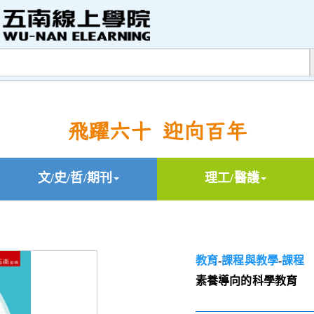
飛躍六十 迎向百年
文/史/哲/期刊
理工/醫護
教育
-
課程與教學
-
課程
素養導向的科學教育