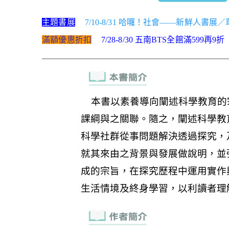
主題書展
7/10-8/31 哈囉！社會——新鮮人書展
滿額優惠折扣
7/28-8/30 五南BTS全館滿599再9折