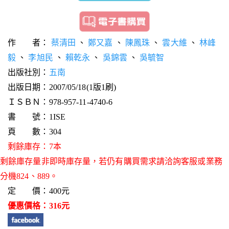
作 者：
蔡清田
、
鄭又嘉
、
陳鳳珠
、
雲大維
、
林峰
毅
、
李旭民
、
賴乾永
、
吳錦雲
、
吳毓智
出版社別：
五南
出版日期：2007/05/18(1版1刷)
ＩＳＢＮ：978-957-11-4740-6
書 號：1ISE
頁 數：304
剩餘庫存：7本
剩餘庫存量非即時庫存量，若仍有購買需求請洽詢客服或業務
分機824、889。
定 價：400元
優惠價格：316元