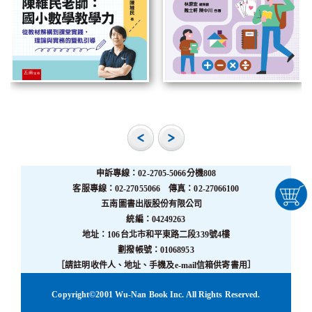
申訴專線：02-2705-5066分機808
客服專線：02-27055066 傳真：02-27066100
五南圖書出版股份有限公司
統編：04249263
地址：106台北市和平東路二段339號4樓
劃撥帳號：01068953
［請註明收件人、地址、手機及e-mail信箱供寄書用］
Copyright©2001 Wu-Nan Book Inc. All Rights Reserved.