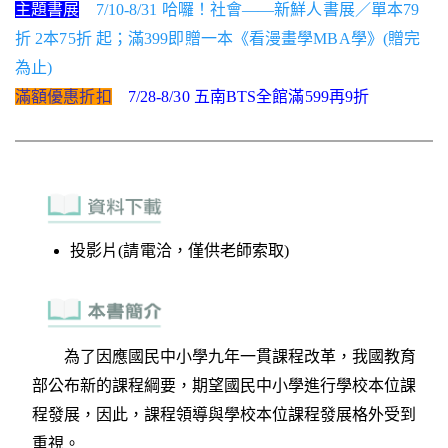
主題書展
7/10-8/31 哈囉！社會——新鮮人書展／單本79
折 2本75折 起；滿399即贈一本《看漫畫學MBA學》(贈完
為止)
滿額優惠折扣
7/28-8/30 五南BTS全館滿599再9折
投影片(請電洽，僅供老師索取)