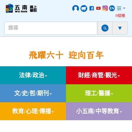
0結帳
飛躍六十 迎向百年
法律/政治
財經/商管/觀光
文/史/哲/期刊
理工/醫護
教育/心理/傳播
小五南/中等教育