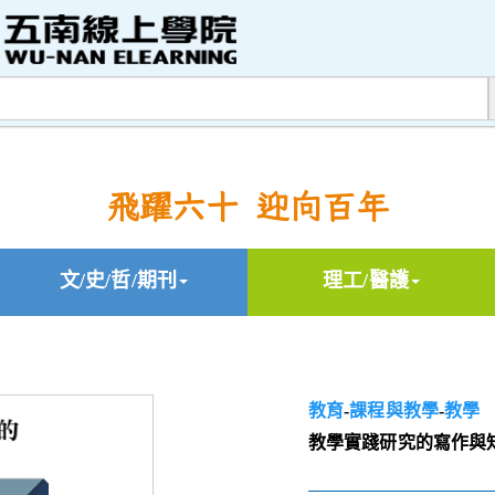
飛躍六十 迎向百年
文/史/哲/期刊
理工/醫護
教育
-
課程與教學
-
教學
教學實踐研究的寫作與