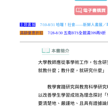
主題書展
7/10-8/31 哈囉！社會——新鮮人書展
滿額優惠折扣
7/28-8/30 五南BTS全館滿599再9折