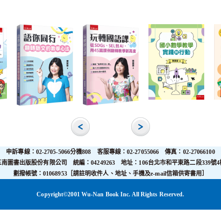
申訴專線：02-2705-5066分機808 客服專線：02-27055066 傳真：02-27066100
五南圖書出版股份有限公司 統編：04249263 地址：106台北市和平東路二段339號4
劃撥帳號：01068953［請註明收件人、地址、手機及e-mail信箱供寄書用］
Copyright©2001 Wu-Nan Book Inc. All Rights Reserved.