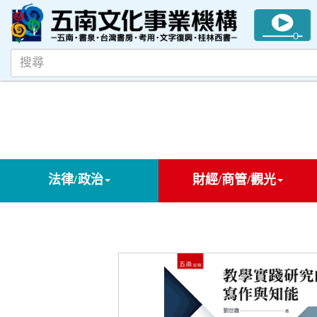
法律/政治
財經/商管/觀光