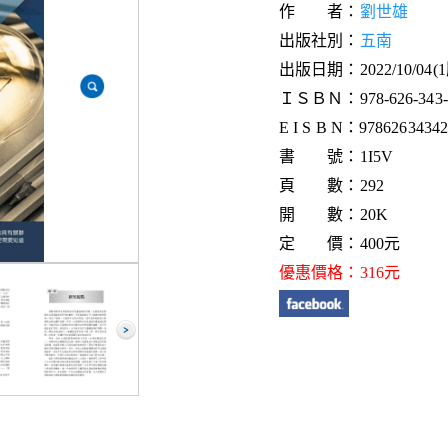
作 者：
劉世雄
出版社別：
五南
出版日期：2022/10/04(
ＩＳＢＮ：978-626-343-2
E I S B N：9786263434
書 號：1I5V
頁 數：292
開 數：20K
定 價：400元
優惠價格：316元