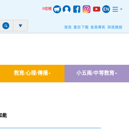
0結帳
首頁
書目下載
會員專區
與我連絡
教育/心理/傳播
小五南/中等教育
知能