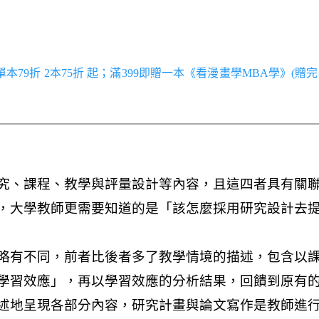
／單本79折 2本75折 起；滿399即贈一本《看漫畫學MBA學》(贈完