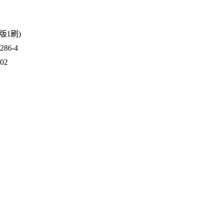
1版1刷)
86-4
202