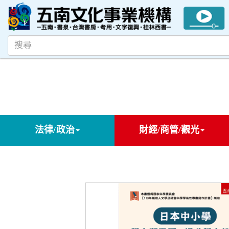
法律/政治
財經/商管/觀光