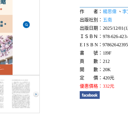
作 者：
楊思偉
、
李
出版社別：
五南
出版日期：2025/12/01(
ＩＳＢＮ：978-626-423-8
E I S B N：9786264239
書 號：1I9F
頁 數：212
開 數：20K
定 價：420元
優惠價格：332元