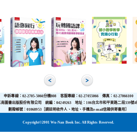
申訴專線：02-2705-5066分機808 客服專線：02-27055066 傳真：02-27066100
五南圖書出版股份有限公司 統編：04249263 地址：106台北市和平東路二段339號4
劃撥帳號：01068953［請註明收件人、地址、手機及e-mail信箱供寄書用］
Copyright©2001 Wu-Nan Book Inc. All Rights Reserved.