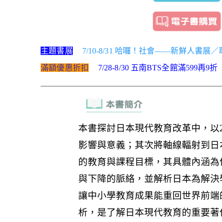
主題書展
7/10-8/31 哈囉！社會——新鮮人書展
滿額優惠折扣
7/28-8/30 五南BTS全館滿599再9折