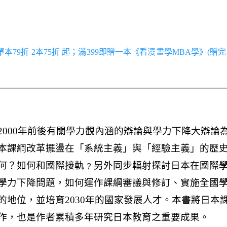
／單本79折 2本75折 起；滿399即贈一本《看漫畫學MBA學》(贈完