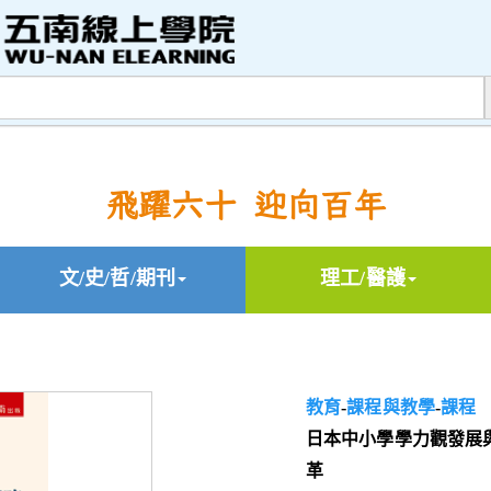
飛躍六十 迎向百年
文/史/哲/期刊
理工/醫護
教育
-
課程與教學
-
課程
日本中小學學力觀發展
革