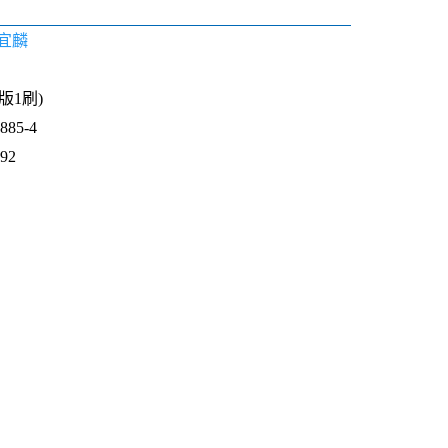
宜麟
1版1刷)
85-4
592