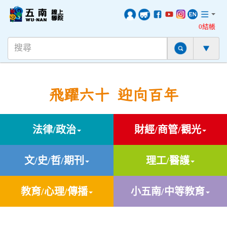
0結帳
飛躍六十 迎向百年
法律/政治
財經/商管/觀光
文/史/哲/期刊
理工/醫護
教育/心理/傳播
小五南/中等教育