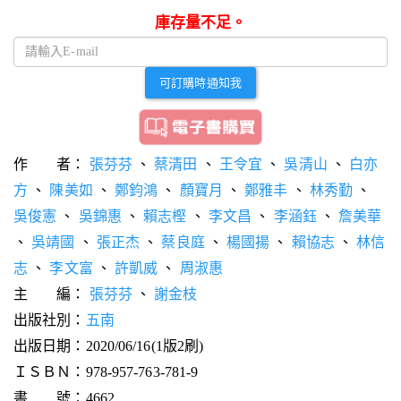
庫存量不足。
可訂購時通知我
作 者：
張芬芬
、
蔡清田
、
王令宜
、
吳清山
、
白亦
方
、
陳美如
、
鄭鈞鴻
、
顏寶月
、
鄭雅丰
、
林秀勤
、
吳俊憲
、
吳錦惠
、
賴志樫
、
李文昌
、
李涵鈺
、
詹美華
、
吳靖國
、
張正杰
、
蔡良庭
、
楊國揚
、
賴協志
、
林信
志
、
李文富
、
許凱威
、
周淑惠
主 編：
張芬芬
、
謝金枝
出版社別：
五南
出版日期：2020/06/16(1版2刷)
ＩＳＢＮ：978-957-763-781-9
書 號：4662