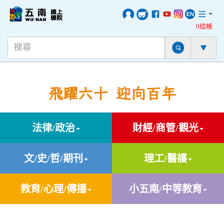
0結帳
飛躍六十 迎向百年
法律/政治
財經/商管/觀光
文/史/哲/期刊
理工/醫護
教育/心理/傳播
小五南/中等教育