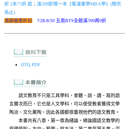
折 2本75折 起；滿399即贈一本《看漫畫學MBA學》(贈完
為止)
滿額優惠折扣
7/28-8/30 五南BTS全館滿599再9折
1ITQ.PDF