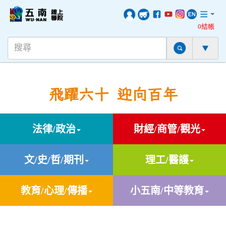
0結帳
飛躍六十 迎向百年
法律/政治
財經/商管/觀光
文/史/哲/期刊
理工/醫護
教育/心理/傳播
小五南/中等教育