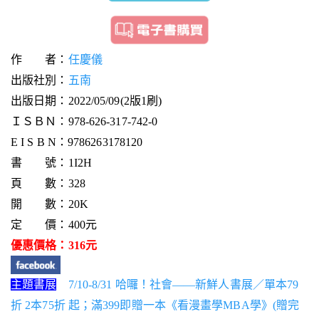
作 者：
任慶儀
出版社別：
五南
出版日期：2022/05/09(2版1刷)
ＩＳＢＮ：978-626-317-742-0
E I S B N：9786263178120
書 號：1I2H
頁 數：328
開 數：20K
定 價：400元
優惠價格：316元
主題書展
7/10-8/31 哈囉！社會——新鮮人書展／單本79
折 2本75折 起；滿399即贈一本《看漫畫學MBA學》(贈完