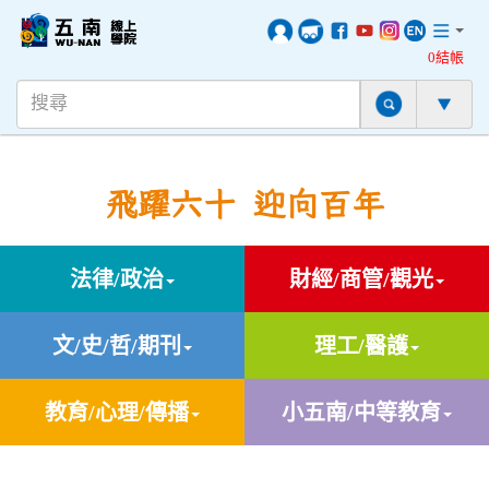
0結帳
飛躍六十 迎向百年
法律/政治
財經/商管/觀光
文/史/哲/期刊
理工/醫護
教育/心理/傳播
小五南/中等教育