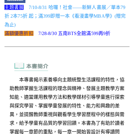
主題書展
7/10-8/31 哈囉！社會——新鮮人書展／單本79
折 2本75折 起；滿399即贈一本《看漫畫學MBA學》(贈完
為止)
滿額優惠折扣
7/28-8/30 五南BTS全館滿599再9折