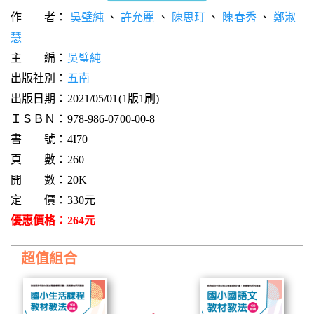
作 者：
吳璧純
、
許允麗
、
陳思玎
、
陳春秀
、
鄭淑
慧
主 編：
吳璧純
出版社別：
五南
出版日期：2021/05/01(1版1刷)
ＩＳＢＮ：978-986-0700-00-8
書 號：4I70
頁 數：260
開 數：20K
定 價：330元
優惠價格：264元
超值組合