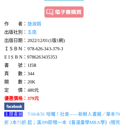
作 者：
施淑娟
出版社別：
五南
出版日期：2022/12/01(1版1刷)
ＩＳＢＮ：978-626-343-379-3
E I S B N：9786263435353
書 號：1I5R
頁 數：344
開 數：20K
定 價：480元
優惠價格：379元
主題書展
7/10-8/31 哈囉！社會——新鮮人書展／單本79
折 2本75折 起；滿399即贈一本《看漫畫學MBA學》(贈完