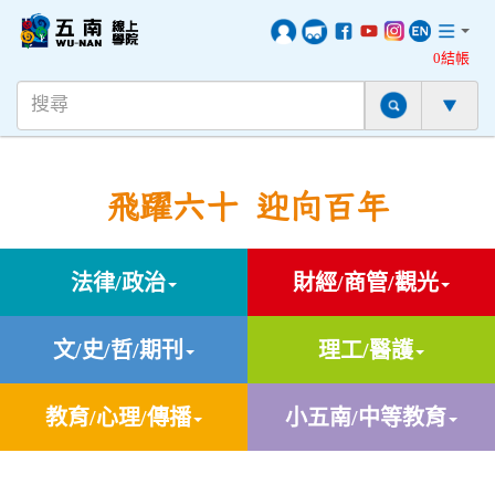
0結帳
飛躍六十 迎向百年
法律/政治
財經/商管/觀光
文/史/哲/期刊
理工/醫護
教育/心理/傳播
小五南/中等教育