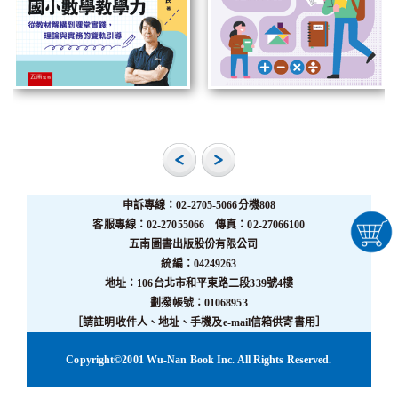
申訴專線：02-2705-5066分機808
客服專線：02-27055066 傳真：02-27066100
五南圖書出版股份有限公司
統編：04249263
地址：106台北市和平東路二段339號4樓
劃撥帳號：01068953
［請註明收件人、地址、手機及e-mail信箱供寄書用］
Copyright©2001 Wu-Nan Book Inc. All Rights Reserved.