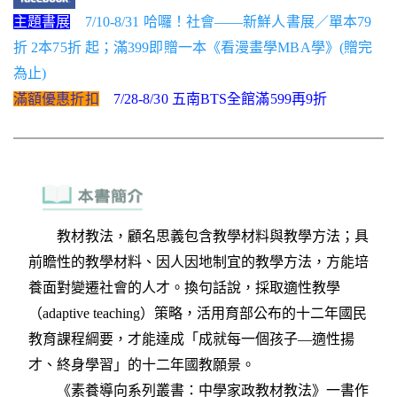
主題書展
7/10-8/31 哈囉！社會——新鮮人書展／單本79
折 2本75折 起；滿399即贈一本《看漫畫學MBA學》(贈完
為止)
滿額優惠折扣
7/28-8/30 五南BTS全館滿599再9折