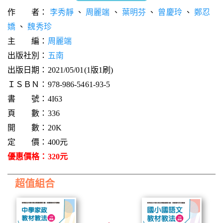
作 者：
李秀靜
、
周麗端
、
葉明芬
、
曾慶玲
、
鄭忍
嬌
、
魏秀珍
主 編：
周麗端
出版社別：
五南
出版日期：2021/05/01(1版1刷)
ＩＳＢＮ：978-986-5461-93-5
書 號：4I63
頁 數：336
開 數：20K
定 價：400元
優惠價格：320元
超值組合