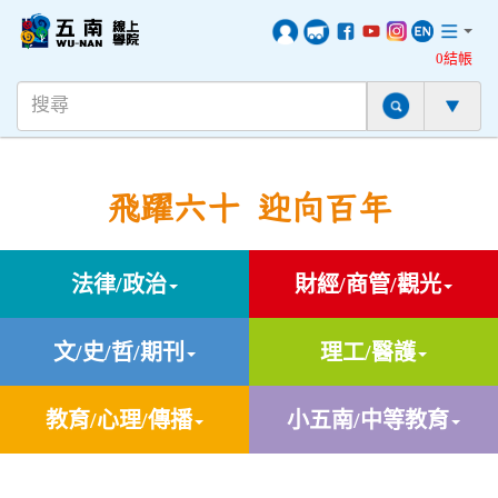
0結帳
飛躍六十 迎向百年
法律/政治
財經/商管/觀光
文/史/哲/期刊
理工/醫護
教育/心理/傳播
小五南/中等教育