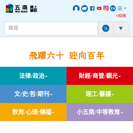
0結帳
飛躍六十 迎向百年
法律/政治
財經/商管/觀光
文/史/哲/期刊
理工/醫護
教育/心理/傳播
小五南/中等教育