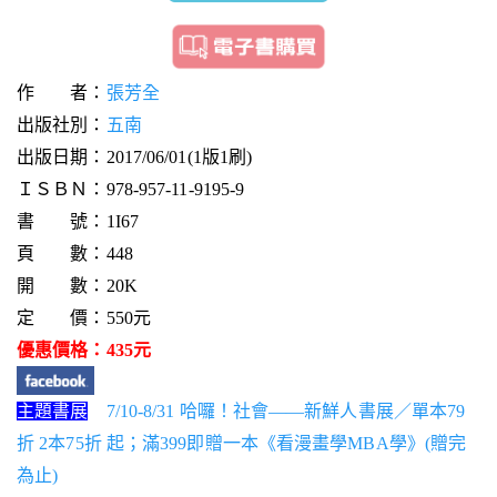
作 者：
張芳全
出版社別：
五南
出版日期：2017/06/01(1版1刷)
ＩＳＢＮ：978-957-11-9195-9
書 號：1I67
頁 數：448
開 數：20K
定 價：550元
優惠價格：435元
主題書展
7/10-8/31 哈囉！社會——新鮮人書展／單本79
折 2本75折 起；滿399即贈一本《看漫畫學MBA學》(贈完
為止)