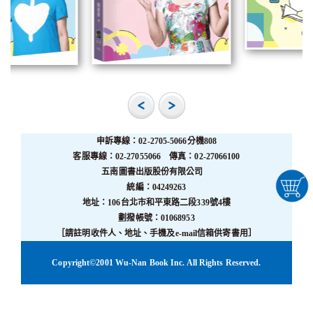
申訴專線：02-2705-5066分機808
客服專線：02-27055066 傳真：02-27066100
五南圖書出版股份有限公司
統編：04249263
地址：106台北市和平東路二段339號4樓
劃撥帳號：01068953
［請註明收件人、地址、手機及e-mail信箱供寄書用］
Copyright©2001 Wu-Nan Book Inc. All Rights Reserved.