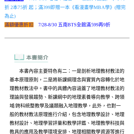
折 2本75折 起；滿399即贈一本《看漫畫學MBA學》(贈完
為止)
滿額優惠折扣
7/28-8/30 五南BTS全館滿599再9折