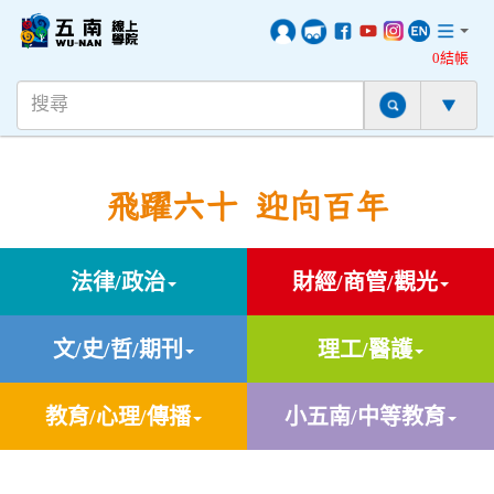
0結帳
飛躍六十 迎向百年
法律/政治
財經/商管/觀光
文/史/哲/期刊
理工/醫護
教育/心理/傳播
小五南/中等教育