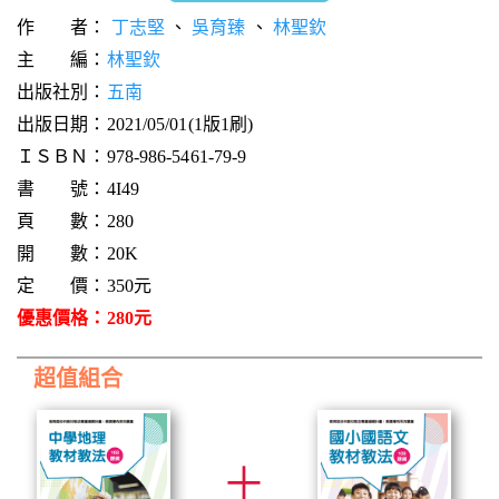
作 者：
丁志堅
、
吳育臻
、
林聖欽
主 編：
林聖欽
出版社別：
五南
出版日期：2021/05/01(1版1刷)
ＩＳＢＮ：978-986-5461-79-9
書 號：4I49
頁 數：280
開 數：20K
定 價：350元
優惠價格：280元
超值組合
＋