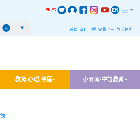
0結帳
首頁
書目下載
會員專區
與我連絡
教育/心理/傳播
小五南/中等教育
教法