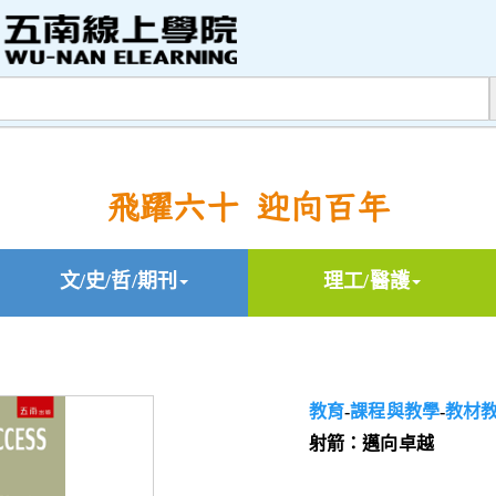
飛躍六十 迎向百年
文/史/哲/期刊
理工/醫護
教育
-
課程與教學
-
教材
射箭：邁向卓越