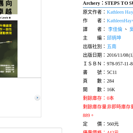
Archery：STEPS TO 
原文作者：
Kathleen Hay
作 者：
KathleenHay
譯 者：
李佳倫
、
主 編：
邱炳坤
出版社別：
五南
出版日期：2016/11/08(
ＩＳＢＮ：978-957-11-88
書 號：5C11
頁 數：284
開 數：16K
剩餘庫存：0本
剩餘庫存量非即時庫存
889。
定 價：560元
優惠價格：442元