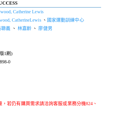
SUCCESS
wood, Catherine Lewis
wood, CatherineLewis
、
國家運動訓練中心
吳聰義
、
林嘉齡
、
廖健男
1版1刷)
98-0
量，若仍有購買需求請洽詢客服或業務分機824、