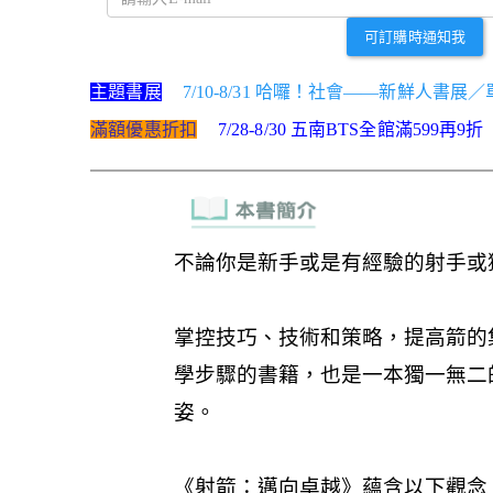
可訂購時通知我
主題書展
7/10-8/31 哈囉！社會——新鮮人書展
滿額優惠折扣
7/28-8/30 五南BTS全館滿599再9折