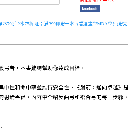
／單本79折 2本75折 起；滿399即贈一本《看漫畫學MBA學》(贈完