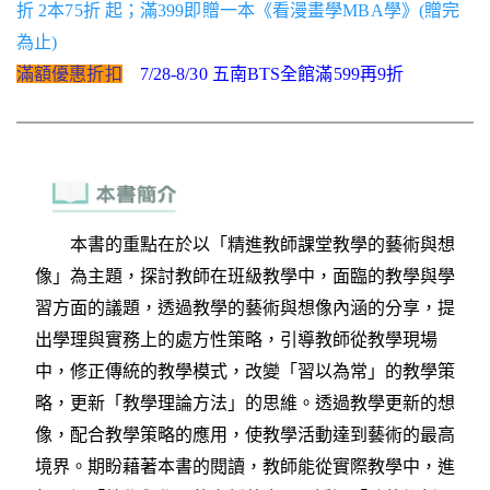
折 2本75折 起；滿399即贈一本《看漫畫學MBA學》(贈完
為止)
滿額優惠折扣
7/28-8/30 五南BTS全館滿599再9折