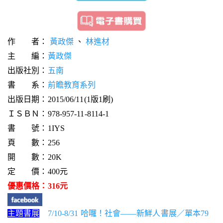
作 者：
黃政傑
、
林進材
主 編：
黃政傑
出版社別：
五南
書 系：
前瞻教育系列
出版日期：2015/06/11(1版1刷)
ＩＳＢＮ：978-957-11-8114-1
書 號：1IYS
頁 數：256
開 數：20K
定 價：400元
優惠價格：316元
主題書展
7/10-8/31 哈囉！社會——新鮮人書展／單本79