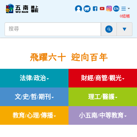
0結帳
飛躍六十 迎向百年
法律/政治
財經/商管/觀光
文/史/哲/期刊
理工/醫護
教育/心理/傳播
小五南/中等教育