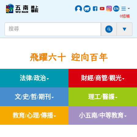
0結帳
飛躍六十 迎向百年
法律/政治
財經/商管/觀光
文/史/哲/期刊
理工/醫護
教育/心理/傳播
小五南/中等教育