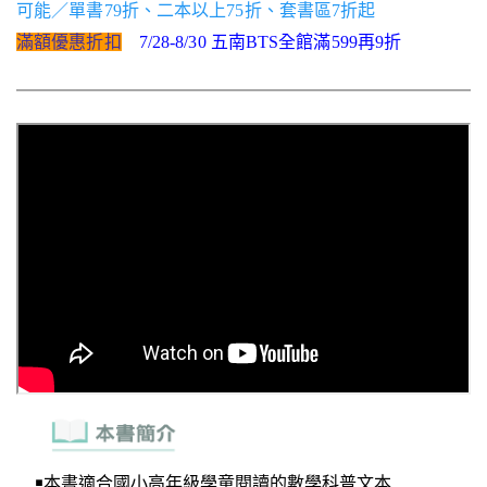
可能／單書79折、二本以上75折、套書區7折起
滿額優惠折扣
7/28-8/30 五南BTS全館滿599再9折