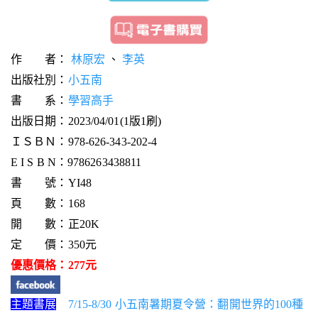
作 者：
林原宏
、
李英
出版社別：
小五南
書 系：
學習高手
出版日期：2023/04/01(1版1刷)
ＩＳＢＮ：978-626-343-202-4
E I S B N：9786263438811
書 號：YI48
頁 數：168
開 數：正20K
定 價：350元
優惠價格：277元
主題書展
7/15-8/30 小五南暑期夏令營：翻開世界的100種