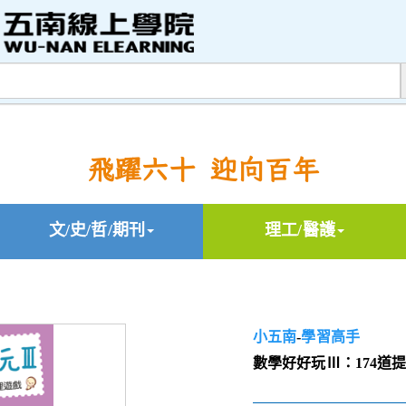
飛躍六十 迎向百年
文/史/哲/期刊
理工/醫護
小五南
-
學習高手
數學好好玩Ⅲ：174道