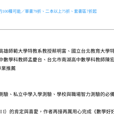
世界的100種可能／單書79折、二本以上75折、套書區7折起