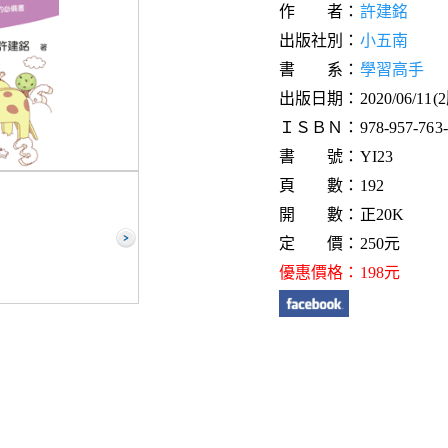
作 者：
許建銘
出版社別：
小五南
書 系：
學習高手
出版日期：2020/06/11(
ＩＳＢＮ：978-957-763-2
書 號：YI23
頁 數：192
開 數：正20K
定 價：250元
優惠價格：198元