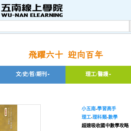
飛躍六十 迎向百年
文/史/哲/期刊
理工/醫護
小五南
-
學習高手
理工
-
理科類
-
數學
超速吸收國中數學攻略