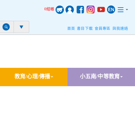
0結帳
首頁
書目下載
會員專區
與我連絡
教育/心理/傳播
小五南/中等教育