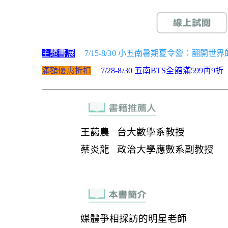
主題書展
7/15-8/30 小五南暑期夏令營：翻開
滿額優惠折扣
7/28-8/30 五南BTS全館滿599再9折