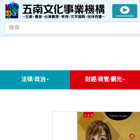
法律/政治
財經/商管/觀光