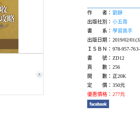
作 者：
劉靜
出版社別：
小五南
書 系：
學習高手
出版日期：2019/02/01(
ＩＳＢＮ：978-957-763-2
書 號：ZD12
頁 數：256
開 數：正20K
定 價：350元
優惠價格：277元