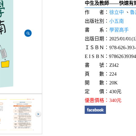
中生及教師——快速有
作 者：
徐立中
、
魯
出版社別：
小五南
書 系：
學習高手
出版日期：2025/01/01(
ＩＳＢＮ：978-626-393-8
E I S B N：9786263939
書 號：ZI42
頁 數：224
開 數：20K
定 價：430元
優惠價格：340元