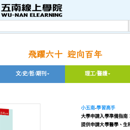
飛躍六十 迎向百年
文/史/哲/期刊
理工/醫護
小五南
-
學習高手
大學申請入學準備指南
提供申請大學醫學、生