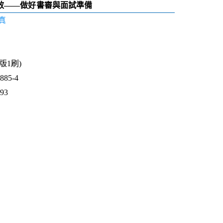
效——做好書審與面試準備
真
1版1刷)
85-4
493