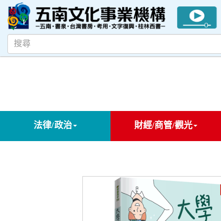
法律/政治
財經/商管/觀光