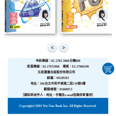
申訴專線：02-2705-5066分機808
客服專線：02-27055066 傳真：02-27066100
五南圖書出版股份有限公司
統編：04249263
地址：106台北市和平東路二段339號4樓
劃撥帳號：01068953
［請註明收件人、地址、手機及e-mail信箱供寄書用］
Copyright©2001 Wu-Nan Book Inc. All Rights Reserved.