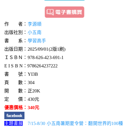
作 者：
李源順
出版社別：
小五南
書 系：
學習高手
出版日期：2025/09/01(2版1刷)
ＩＳＢＮ：978-626-423-691-1
E I S B N：9786264237222
書 號：YI3B
頁 數：304
開 數：正20K
定 價：430元
優惠價格：340元
主題書展
7/15-8/30 小五南暑期夏令營：翻開世界的100種