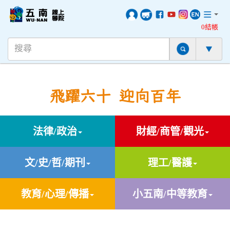
0結帳
飛躍六十 迎向百年
法律/政治
財經/商管/觀光
文/史/哲/期刊
理工/醫護
教育/心理/傳播
小五南/中等教育