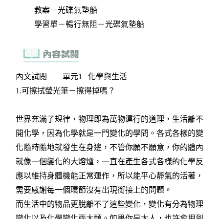
教案－光碟氣墊船
學習單－暢行無阻－光碟氣墊船