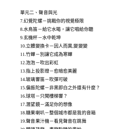
單元二、聲音與光
7.幻覺陀螺－挑戰你的視覺極限
8.水鳥笛－給它水喝，讓它唱給你聽
9.玄機杯－水中乾坤
10.立體變換卡－因人而異,變變變
11.竹蟬－別讓它成為寒蟬
12.泡泡－吹出彩虹
13.指上投影燈－愈暗愈美麗
14.玻璃響笛－吹彈可破
15.偏振陀螺－非黑即白之外還有什麼？
16.球塔－只聞樓梯響？
17.潛望鏡－滿足你的想像
18.糖果喇叭－整個城市都是我的音箱
19.聲音果汁機－看見聲音在跳舞