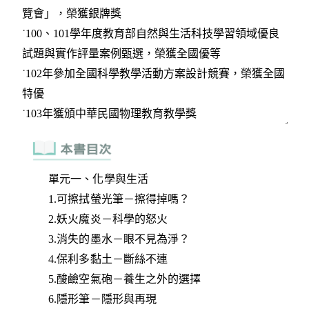
單元一、化學與生活
1.可擦拭螢光筆－擦得掉嗎？
2.妖火魔炎－科學的怒火
3.消失的墨水－眼不見為淨？
4.保利多黏土－斷絲不連
5.酸鹼空氣砲－養生之外的選擇
6.隱形筆－隱形與再現