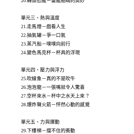
20.轉頭恐龍－畫龍點睛的奧妙
單元三、熱與溫度
21.走馬燈－戲看人生
22.抽氣罐－爭一口氣
23.蒸汽船－噗噗向前行
24.變色馬克杯－杯具的浮現
單元四、壓力與浮力
25.吹線象－真的不是吹牛
26.泡泡龍－一張嘴就令人驚喜
27.空杯來水－杯中之水天上來？
28.爆炸聲火箭－怦然心動的感覺
單元五、力與運動
29.下樓梯－擋不住的衝動