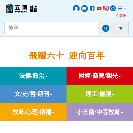
0結帳
飛躍六十 迎向百年
法律/政治
財經/商管/觀光
文/史/哲/期刊
理工/醫護
教育/心理/傳播
小五南/中等教育