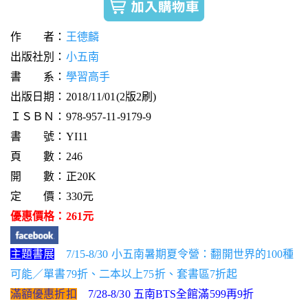
作 者：
王德麟
出版社別：
小五南
書 系：
學習高手
出版日期：2018/11/01(2版2刷)
ＩＳＢＮ：978-957-11-9179-9
書 號：YI11
頁 數：246
開 數：正20K
定 價：330元
優惠價格：261元
主題書展
7/15-8/30 小五南暑期夏令營：翻開世界的100種
可能／單書79折、二本以上75折、套書區7折起
滿額優惠折扣
7/28-8/30 五南BTS全館滿599再9折