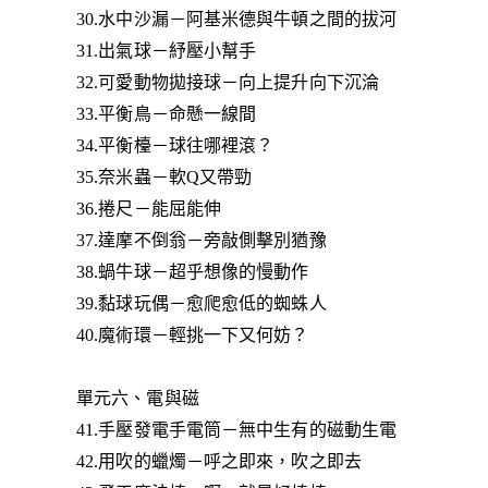
30.水中沙漏－阿基米德與牛頓之間的拔河
31.出氣球－紓壓小幫手
32.可愛動物拋接球－向上提升向下沉淪
33.平衡鳥－命懸一線間
34.平衡檯－球往哪裡滾？
35.奈米蟲－軟Q又帶勁
36.捲尺－能屈能伸
37.達摩不倒翁－旁敲側擊別猶豫
38.蝸牛球－超乎想像的慢動作
39.黏球玩偶－愈爬愈低的蜘蛛人
40.魔術環－輕挑一下又何妨？
單元六、電與磁
41.手壓發電手電筒－無中生有的磁動生電
42.用吹的蠟燭－呼之即來，吹之即去