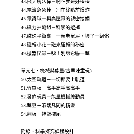
43.飛天魔法棒－啊～就是好棒棒
44.電流急急棒－別在終點前爆炸
45.電漿球－與高壓電的親密接觸
46.磁力抽籤組－科學的選擇
47.磁珠平衡臺－一顆老鼠屎，壞了一鍋粥
48.磁轉小花－磁來運轉的秘密
49.機器昆蟲－噓！別讓它嚇一跳
單元七、機械與能量(古早味童玩)
50.太空軌道－一切都要上軌道
51.竹單槓－高手高手高高手
52.發條玩具－能量機械總動員
53.跳豆－滾落凡間的精靈
54.翻板－神龍擺尾
附錄、科學探究課程設計