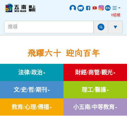
0結帳
飛躍六十 迎向百年
法律/政治
財經/商管/觀光
文/史/哲/期刊
理工/醫護
教育/心理/傳播
小五南/中等教育