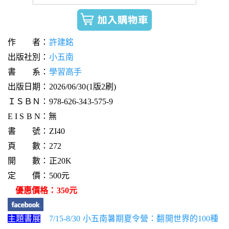
作 者：
許建銘
出版社別：
小五南
書 系：
學習高手
出版日期：2026/06/30(1版2刷)
ＩＳＢＮ：978-626-343-575-9
E I S B N：無
書 號：ZI40
頁 數：272
開 數：正20K
定 價：500元
優惠價格：350元
主題書展
7/15-8/30 小五南暑期夏令營：翻開世界的100種