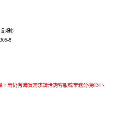
1版3刷)
05-8
量，若仍有購買需求請洽詢客服或業務分機824、