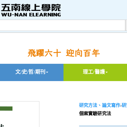
飛躍六十 迎向百年
文/史/哲/期刊
理工/醫護
研究方法、論文寫作
-
研
個案實驗研究法