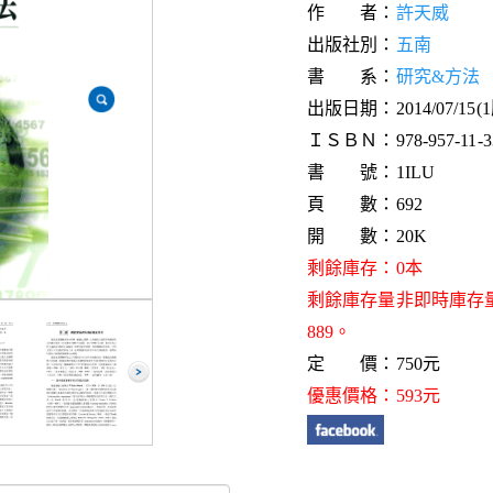
作 者：
許天威
出版社別：
五南
書 系：
研究&方法
出版日期：2014/07/15(
ＩＳＢＮ：978-957-11-33
書 號：1ILU
頁 數：692
開 數：20K
剩餘庫存：0本
剩餘庫存量非即時庫存
889。
定 價：750元
優惠價格：593元