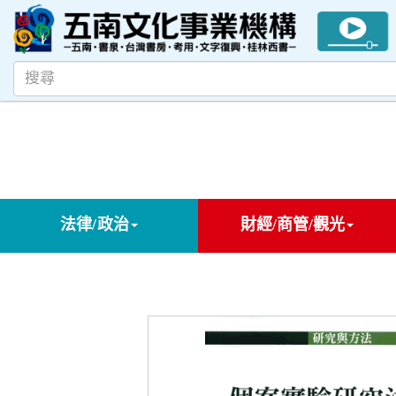
法律/政治
財經/商管/觀光