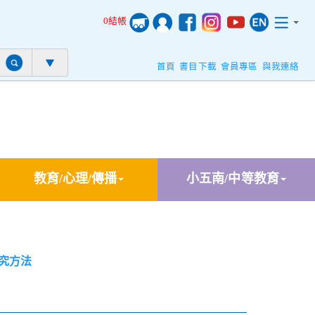
0結帳
首頁
書目下載
會員專區
與我連絡
教育/心理/傳播
小五南/中等教育
究方法