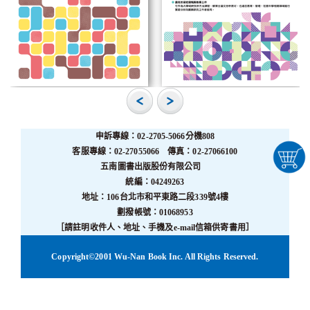
申訴專線：02-2705-5066分機808
客服專線：02-27055066 傳真：02-27066100
五南圖書出版股份有限公司
統編：04249263
地址：106台北市和平東路二段339號4樓
劃撥帳號：01068953
［請註明收件人、地址、手機及e-mail信箱供寄書用］
Copyright©2001 Wu-Nan Book Inc. All Rights Reserved.