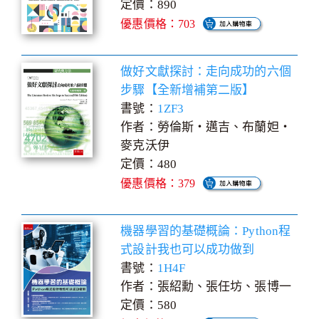
定價：890
優惠價格：703
做好文獻探討：走向成功的六個
步驟【全新增補第二版】
書號：
1ZF3
作者：勞倫斯‧邁吉、布蘭妲‧
麥克沃伊
定價：480
優惠價格：379
機器學習的基礎概論：Python程
式設計我也可以成功做到
書號：
1H4F
作者：張紹勳、張任坊、張博一
定價：580