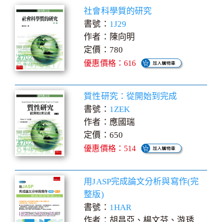
社會科學質的研究
書號：
1J29
作者：陳向明
定價：780
優惠價格：616
質性研究：從開始到完成
書號：
1ZEK
作者：應國瑞
定價：650
優惠價格：514
用JASP完成論文分析與寫作(完
整版)
書號：
1HAR
作者：胡昌亞、楊文芬、游琇