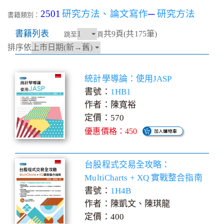
2501
研究方法、論文寫作
─
研究方法
書籍類別：
書籍列表
共9頁(共175筆)
跳至
頁
排序依
統計學導論：使用JASP
書號：
1HB1
作者：陳寬裕
定價：570
優惠價格：450
台股程式交易全攻略：
MultiCharts + XQ 實戰整合指南
書號：
1H4B
作者：陳凱文、陳琪龍
定價：400