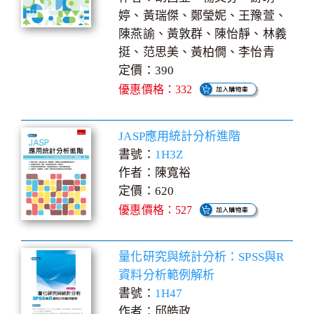
婷、黃瑞傑、鄭瑩妮、王豫萱、
陳燕諭、黃敦群、陳怡靜、林義
挺、范思美、黃柏僩、李怡青
定價：390
優惠價格：332
JASP應用統計分析進階
書號：
1H3Z
作者：陳寬裕
定價：620
優惠價格：527
量化研究與統計分析：SPSS與R
資料分析範例解析
書號：
1H47
作者：邱皓政