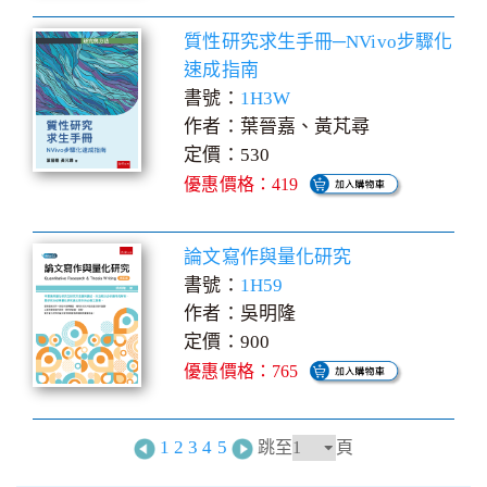
質性研究求生手冊─NVivo步驟化
速成指南
書號：
1H3W
作者：葉晉嘉、黃芃尋
定價：530
優惠價格：419
論文寫作與量化研究
書號：
1H59
作者：吳明隆
定價：900
優惠價格：765
1
2
3
4
5
跳至
頁