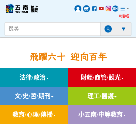
0結帳
飛躍六十 迎向百年
法律/政治
財經/商管/觀光
文/史/哲/期刊
理工/醫護
教育/心理/傳播
小五南/中等教育