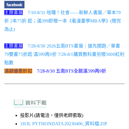
主題書展
7/10-8/31 哈囉！社會——新鮮人書展／單本79
折 2本75折 起；滿399即贈一本《看漫畫學MBA學》(贈完
為止)
主題書展
7/28-8/30 2026五南BTS書展｜搶先開跑／單書
79雙書75折起 滿599再9折 7/28-8/1購買教科書另贈5000紅利
點數
滿額優惠折扣
7/28-8/30 五南BTS全館滿599再9折
投影片(請電洽，僅供老師索取)
1H3L PYTHONDATA20230406_資料檔.ZIP