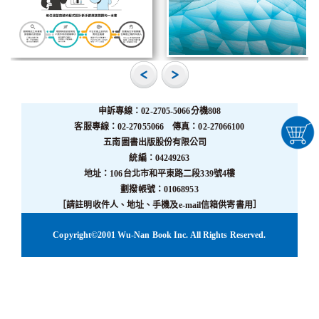
申訴專線：02-2705-5066分機808
客服專線：02-27055066 傳真：02-27066100
五南圖書出版股份有限公司
統編：04249263
地址：106台北市和平東路二段339號4樓
劃撥帳號：01068953
［請註明收件人、地址、手機及e-mail信箱供寄書用］
Copyright©2001 Wu-Nan Book Inc. All Rights Reserved.