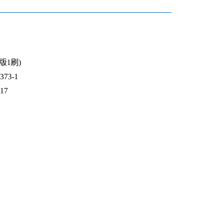
1版1刷)
73-1
717