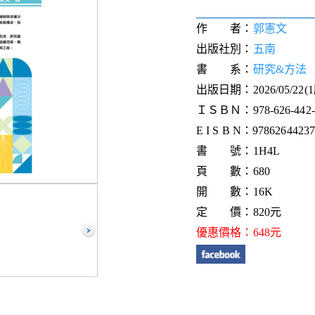
作 者：
郭憲文
出版社別：
五南
書 系：
研究&方法
出版日期：2026/05/22(
ＩＳＢＮ：978-626-442-3
E I S B N：9786264423
書 號：1H4L
頁 數：680
開 數：16K
定 價：820元
優惠價格：648元