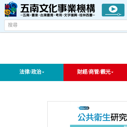
法律/政治
財經/商管/觀光