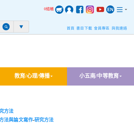
0結帳
首頁
書目下載
會員專區
與我連絡
教育/心理/傳播
小五南/中等教育
究方法
方法與論文寫作
-
研究方法