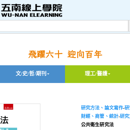
飛躍六十 迎向百年
文/史/哲/期刊
理工/醫護
研究方法、論文寫作
-
研
財經、商管、統計
-
研究
公共衛生研究法