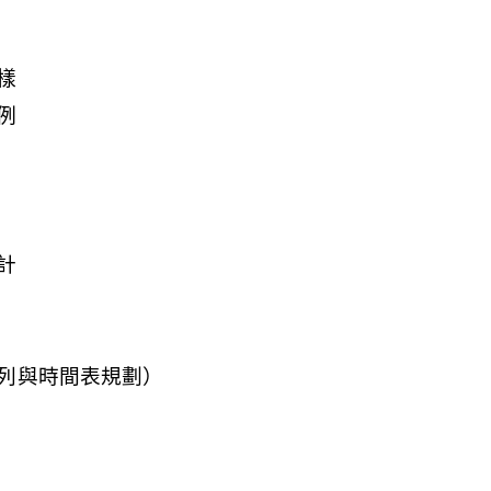
樣
例
計
列與時間表規劃）